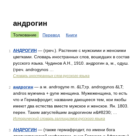
андрогин
Толкование
Перевод
Книги
АНДРОГИН
— (греч.). Растение с мужскими и женскими
1
цветками. Словарь иностранных слов, вошедших в состав
русского языка. Чудинов А.Н., 1910. андрогин а, м., одуш.
(греч. androgynos …
Словарь иностранных слов русского языка
андрогин
— а м. androgyne m. &LT;гр. androgynos &LT;
2
andros мужчина + gyne женщина. Мужеженщина, то есть
что и Гермафродит; название дающееся тем, кои якобы
имеют два естества вместе мужское и женское. Ян. 1803.
перен. Таким августейшим андрогином и&#8230; …
Исторический словарь галлицизмов русского языка
АНДРОГИН
— (также гермафродит, по имени бога
3