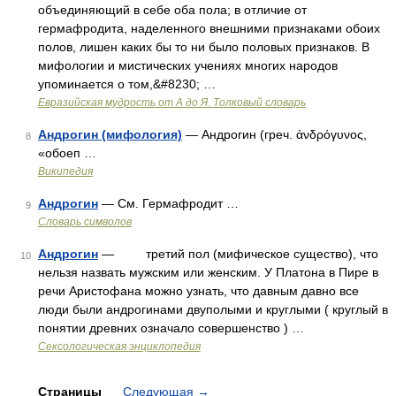
объединяющий в себе оба пола; в отличие от
гермафродита, наделенного внешними признаками обоих
полов, лишен каких бы то ни было половых признаков. В
мифологии и мистических учениях многих народов
упоминается о том,&#8230; …
Евразийская мудрость от А до Я. Толковый словарь
Андрогин (мифология)
— Андрогин (греч. ἀνδρόγυνος,
8
«обоеп …
Википедия
Андрогин
— См. Гермафродит …
9
Словарь символов
Андрогин
— третий пол (мифическое существо), что
10
нельзя назвать мужским или женским. У Платона в Пире в
речи Аристофана можно узнать, что давным давно все
люди были андрогинами двуполыми и круглыми ( круглый в
понятии древних означало совершенство ) …
Сексологическая энциклопедия
Страницы
Следующая
→