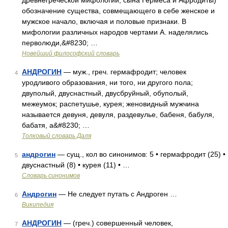
древнегреческой мифологии, сына Гермеса и Афродиты)
обозначение существа, совмещающего в себе женское и
мужское начало, включая и половые признаки. В
мифологии различных народов чертами А. наделялись
перволюди,&#8230; …
Новейший философский словарь
АНДРОГИН
— муж., греч. гермафродит; человек
4
уродливого образования, ни того, ни другого пола;
двуполый, двуснастный, двусбруйный, обуполый,
межеумок; распетушье, курея; женовидный мужчина
называется девуня, девуля, раздевулье, бабеня, бабуля,
бабатя, а&#8230; …
Толковый словарь Даля
андрогин
— сущ., кол во синонимов: 5 • гермафродит (25) •
5
двуснастный (8) • курея (11) • …
Словарь синонимов
Андрогин
— Не следует путать с Андроген …
6
Википедия
АНДРОГИН
— (греч.) совершенный человек,
7